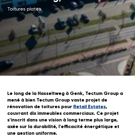
Toitures plates
Le long de la Hasseltweg à Genk, Tectum Group a
mené à bien Tectum Group vaste projet de
rénovation de toitures pour
Retail Estates
,
couvrant dix immeubles commerciaux. Ce projet
s'inscrit dans une vision à long terme plus large,
axée sur la durabilité, l'efficacité énergétique et
une gestion uniforme.