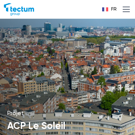
FR
Projet
ACP Le Soleil