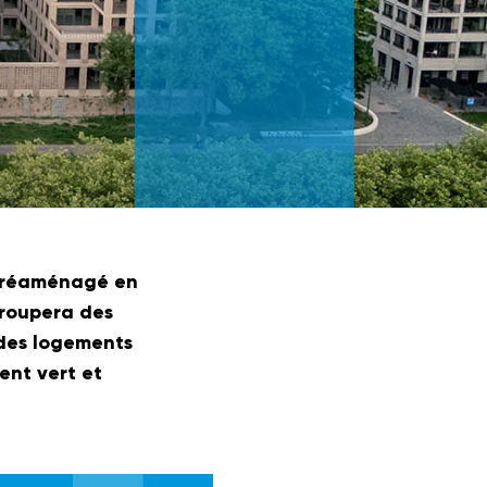
re réaménagé en
groupera des
 des logements
nt vert et