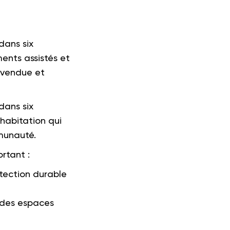
dans six
ents assistés et
 vendue et
dans six
habitation qui
mmunauté.
rtant :
otection durable
 des espaces