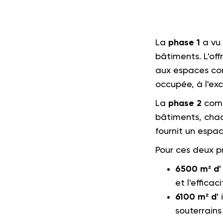
La
phase 1
a vu 
bâtiments. L'of
aux espaces co
occupée, à l'ex
La
phase 2
comp
bâtiments, chac
fournit un espa
Pour ces deux p
6500 m² d'
et l'effica
6100 m² d'
i
souterrains