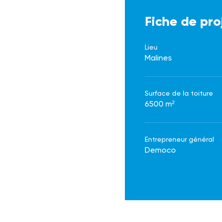
Fiche de pro
Lieu
Malines
Surface de la toiture
6500 m²
Entrepreneur général
Democo