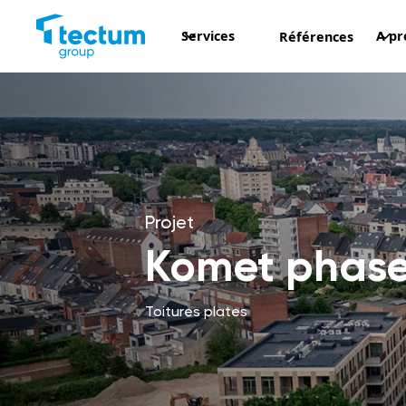
Services
A pr
Références
Projet
Komet phase 
Toitures plates