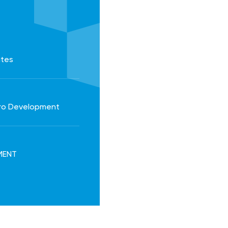
ates
orro Development
EMENT