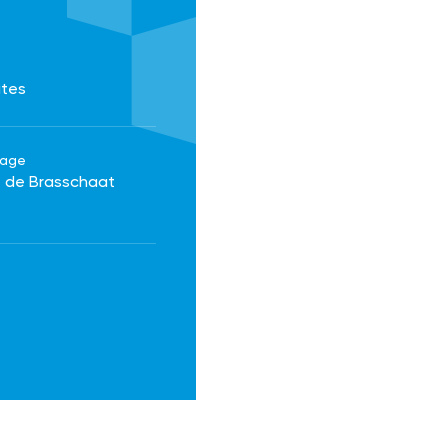
ates
rage
é de Brasschaat