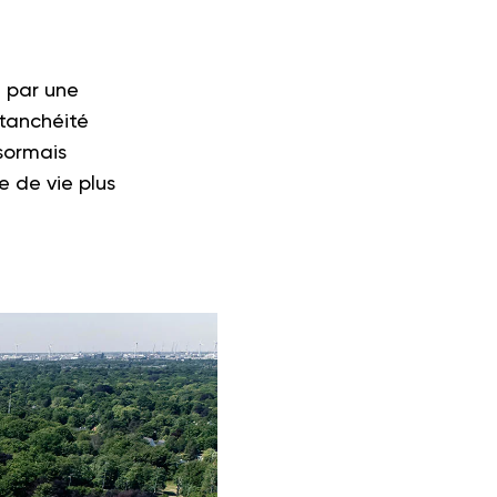
e par une
étanchéité
ésormais
e de vie plus