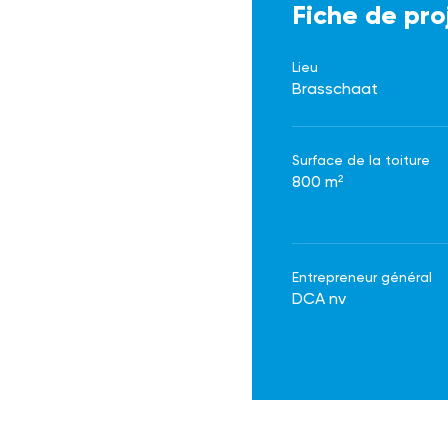
Fiche de pro
Lieu
Brasschaat
Surface de la toiture
800 m²
Entrepreneur général
DCA nv